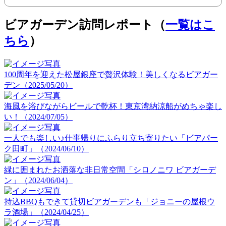
ビアガーデン訪問レポート（
一覧はこ
ちら
）
100周年を迎えた松屋銀座で贅沢体験！美しくなるビアガー
デン（2025/05/20）
海風を浴びながらビールで乾杯！東京湾納涼船がめちゃ楽し
い！（2024/07/05）
一人でも楽しい♪仕事帰りにふらり立ち寄りたい「ビアパー
ク田町」（2024/06/10）
緑に囲まれたお洒落な非日常空間「シロノニワ ビアガーデ
ン」（2024/06/04）
持込BBQもできて貸切ビアガーデンも「ジョニーの屋根ウ
ラ酒場」（2024/04/25）