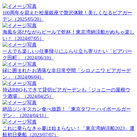
100周年を迎えた松屋銀座で贅沢体験！美しくなるビアガー
デン（2025/05/20）
海風を浴びながらビールで乾杯！東京湾納涼船がめちゃ楽し
い！（2024/07/05）
一人でも楽しい♪仕事帰りにふらり立ち寄りたい「ビアパー
ク田町」（2024/06/10）
緑に囲まれたお洒落な非日常空間「シロノニワ ビアガーデ
ン」（2024/06/04）
持込BBQもできて貸切ビアガーデンも「ジョニーの屋根ウ
ラ酒場」（2024/04/25）
絶品ジンギスカン食べ放題！「東京タワー ハイボールガー
デン」（2024/04/11）
これに乗らなきゃ夏は始まらない！「東京湾納涼船2023」運
航初日乗船（2023/07/07）