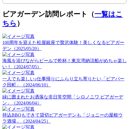
ビアガーデン訪問レポート（
一覧はこ
ちら
）
100周年を迎えた松屋銀座で贅沢体験！美しくなるビアガー
デン（2025/05/20）
海風を浴びながらビールで乾杯！東京湾納涼船がめちゃ楽し
い！（2024/07/05）
一人でも楽しい♪仕事帰りにふらり立ち寄りたい「ビアパー
ク田町」（2024/06/10）
緑に囲まれたお洒落な非日常空間「シロノニワ ビアガーデ
ン」（2024/06/04）
持込BBQもできて貸切ビアガーデンも「ジョニーの屋根ウ
ラ酒場」（2024/04/25）