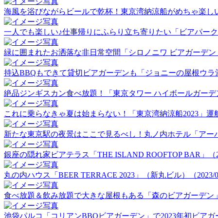
海風を浴びながらビールで乾杯！東京湾納涼船がめちゃ楽しい！（2
一人でも楽しい♪仕事帰りにふらり立ち寄りたい「ビアパーク田町」
緑に囲まれたお洒落な非日常空間「シロノニワ ビアガーデン」（20
持込BBQもできて貸切ビアガーデンも「ジョニーの屋根ウラ酒場」（
絶品ジンギスカン食べ放題！「東京タワー ハイボールガーデン」（2
これに乗らなきゃ夏は始まらない！「東京湾納涼船2023」運航初日
新たな東京駅の夜景はここで見るべし！丸ノ内ホテル「アーバンビア
銀座の隠れ家ビアテラス「THE ISLAND ROOFTOP BAR」（202
丸の内ハウス「BEER TERRACE 2023」（新丸ビル）（2023/06
食べ放題＆飲み放題で大きな屋根もある「森のビアガーデン」（20
池袋パルコ「コリアンBBQビアガーデン」で2023年初ビアガーデ