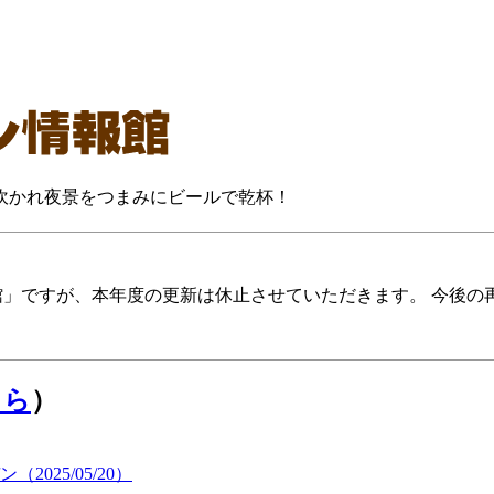
に吹かれ夜景をつまみにビールで乾杯！
報館」ですが、本年度の更新は休止させていただきます。 今後
ちら
）
25/05/20）