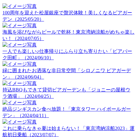
100周年を迎えた松屋銀座で贅沢体験！美しくなるビアガー
デン（2025/05/20）
海風を浴びながらビールで乾杯！東京湾納涼船がめちゃ楽し
い！（2024/07/05）
一人でも楽しい♪仕事帰りにふらり立ち寄りたい「ビアパー
ク田町」（2024/06/10）
緑に囲まれたお洒落な非日常空間「シロノニワ ビアガーデ
ン」（2024/06/04）
持込BBQもできて貸切ビアガーデンも「ジョニーの屋根ウ
ラ酒場」（2024/04/25）
絶品ジンギスカン食べ放題！「東京タワー ハイボールガー
デン」（2024/04/11）
これに乗らなきゃ夏は始まらない！「東京湾納涼船2023」運
航初日乗船（2023/07/07）