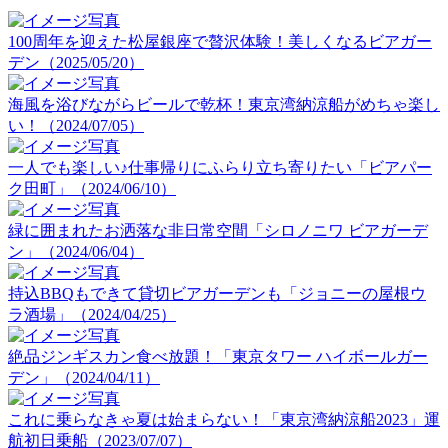
100周年を迎えた松屋銀座で贅沢体験！美しくなるビアガー
デン（2025/05/20）
海風を浴びながらビールで乾杯！東京湾納涼船がめちゃ楽し
い！（2024/07/05）
一人でも楽しい♪仕事帰りにふらり立ち寄りたい「ビアパー
ク田町」（2024/06/10）
緑に囲まれたお洒落な非日常空間「シロノニワ ビアガーデ
ン」（2024/06/04）
持込BBQもできて貸切ビアガーデンも「ジョニーの屋根ウ
ラ酒場」（2024/04/25）
絶品ジンギスカン食べ放題！「東京タワー ハイボールガー
デン」（2024/04/11）
これに乗らなきゃ夏は始まらない！「東京湾納涼船2023」運
航初日乗船（2023/07/07）