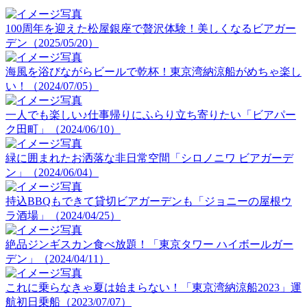
100周年を迎えた松屋銀座で贅沢体験！美しくなるビアガー
デン（2025/05/20）
海風を浴びながらビールで乾杯！東京湾納涼船がめちゃ楽し
い！（2024/07/05）
一人でも楽しい♪仕事帰りにふらり立ち寄りたい「ビアパー
ク田町」（2024/06/10）
緑に囲まれたお洒落な非日常空間「シロノニワ ビアガーデ
ン」（2024/06/04）
持込BBQもできて貸切ビアガーデンも「ジョニーの屋根ウ
ラ酒場」（2024/04/25）
絶品ジンギスカン食べ放題！「東京タワー ハイボールガー
デン」（2024/04/11）
これに乗らなきゃ夏は始まらない！「東京湾納涼船2023」運
航初日乗船（2023/07/07）