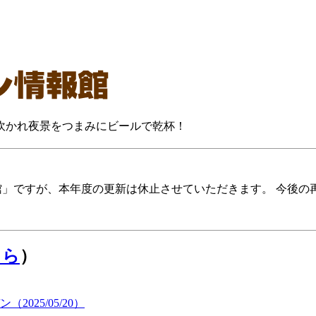
に吹かれ夜景をつまみにビールで乾杯！
報館」ですが、本年度の更新は休止させていただきます。 今後
ちら
）
25/05/20）