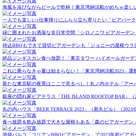
海風を浴びながらビールで乾杯！東京湾納涼船がめちゃ楽しい！（2
一人でも楽しい♪仕事帰りにふらり立ち寄りたい「ビアパーク田町」
緑に囲まれたお洒落な非日常空間「シロノニワ ビアガーデン」（20
持込BBQもできて貸切ビアガーデンも「ジョニーの屋根ウラ酒場」（
絶品ジンギスカン食べ放題！「東京タワー ハイボールガーデン」（2
これに乗らなきゃ夏は始まらない！「東京湾納涼船2023」運航初日
新たな東京駅の夜景はここで見るべし！丸ノ内ホテル「アーバンビア
銀座の隠れ家ビアテラス「THE ISLAND ROOFTOP BAR」（202
丸の内ハウス「BEER TERRACE 2023」（新丸ビル）（2023/06
食べ放題＆飲み放題で大きな屋根もある「森のビアガーデン」（20
池袋パルコ「コリアンBBQビアガーデン」で2023年初ビアガーデ