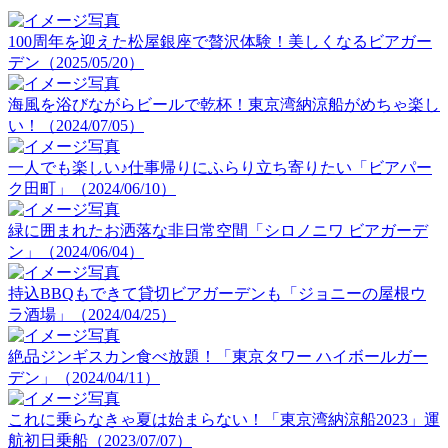
100周年を迎えた松屋銀座で贅沢体験！美しくなるビアガー
デン（2025/05/20）
海風を浴びながらビールで乾杯！東京湾納涼船がめちゃ楽し
い！（2024/07/05）
一人でも楽しい♪仕事帰りにふらり立ち寄りたい「ビアパー
ク田町」（2024/06/10）
緑に囲まれたお洒落な非日常空間「シロノニワ ビアガーデ
ン」（2024/06/04）
持込BBQもできて貸切ビアガーデンも「ジョニーの屋根ウ
ラ酒場」（2024/04/25）
絶品ジンギスカン食べ放題！「東京タワー ハイボールガー
デン」（2024/04/11）
これに乗らなきゃ夏は始まらない！「東京湾納涼船2023」運
航初日乗船（2023/07/07）