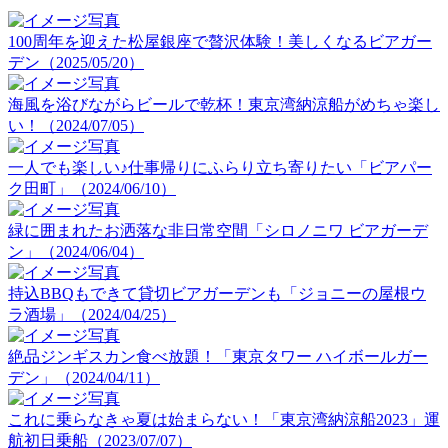
100周年を迎えた松屋銀座で贅沢体験！美しくなるビアガー
デン（2025/05/20）
海風を浴びながらビールで乾杯！東京湾納涼船がめちゃ楽し
い！（2024/07/05）
一人でも楽しい♪仕事帰りにふらり立ち寄りたい「ビアパー
ク田町」（2024/06/10）
緑に囲まれたお洒落な非日常空間「シロノニワ ビアガーデ
ン」（2024/06/04）
持込BBQもできて貸切ビアガーデンも「ジョニーの屋根ウ
ラ酒場」（2024/04/25）
絶品ジンギスカン食べ放題！「東京タワー ハイボールガー
デン」（2024/04/11）
これに乗らなきゃ夏は始まらない！「東京湾納涼船2023」運
航初日乗船（2023/07/07）