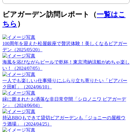
ビアガーデン訪問レポート（
一覧はこ
ちら
）
100周年を迎えた松屋銀座で贅沢体験！美しくなるビアガー
デン（2025/05/20）
海風を浴びながらビールで乾杯！東京湾納涼船がめちゃ楽し
い！（2024/07/05）
一人でも楽しい♪仕事帰りにふらり立ち寄りたい「ビアパー
ク田町」（2024/06/10）
緑に囲まれたお洒落な非日常空間「シロノニワ ビアガーデ
ン」（2024/06/04）
持込BBQもできて貸切ビアガーデンも「ジョニーの屋根ウ
ラ酒場」（2024/04/25）