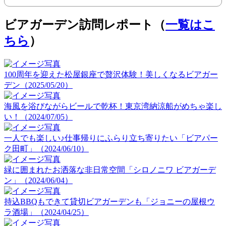
ビアガーデン訪問レポート（
一覧はこ
ちら
）
100周年を迎えた松屋銀座で贅沢体験！美しくなるビアガー
デン（2025/05/20）
海風を浴びながらビールで乾杯！東京湾納涼船がめちゃ楽し
い！（2024/07/05）
一人でも楽しい♪仕事帰りにふらり立ち寄りたい「ビアパー
ク田町」（2024/06/10）
緑に囲まれたお洒落な非日常空間「シロノニワ ビアガーデ
ン」（2024/06/04）
持込BBQもできて貸切ビアガーデンも「ジョニーの屋根ウ
ラ酒場」（2024/04/25）