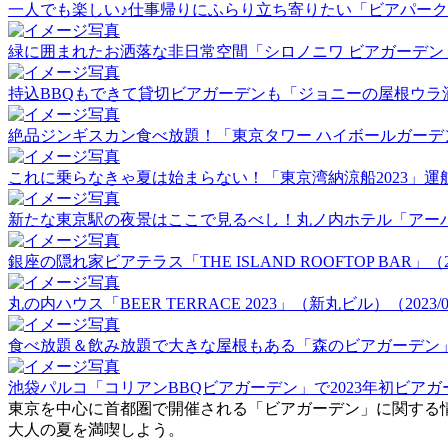
一人でも楽しい♪仕事帰りにふらり立ち寄りたい「ビアパーク田町」
緑に囲まれたお洒落な非日常空間「シロノニワ ビアガーデン」（20
持込BBQもできて貸切ビアガーデンも「ジョニーの屋根ウラ酒場」（
絶品ジンギスカン食べ放題！「東京タワー ハイボールガーデン」（2
これに乗らなきゃ夏は始まらない！「東京湾納涼船2023」運航初日
新たな東京駅の夜景はここで見るべし！丸ノ内ホテル「アーバンビア
銀座の隠れ家ビアテラス「THE ISLAND ROOFTOP BAR」（202
丸の内ハウス「BEER TERRACE 2023」（新丸ビル）（2023/06
食べ放題＆飲み放題で大きな屋根もある「森のビアガーデン」（20
池袋パルコ「コリアンBBQビアガーデン」で2023年初ビアガーデ
東京を中心に首都圏で開催される「ビアガーデン」に関する
大人の夏を満喫しよう。