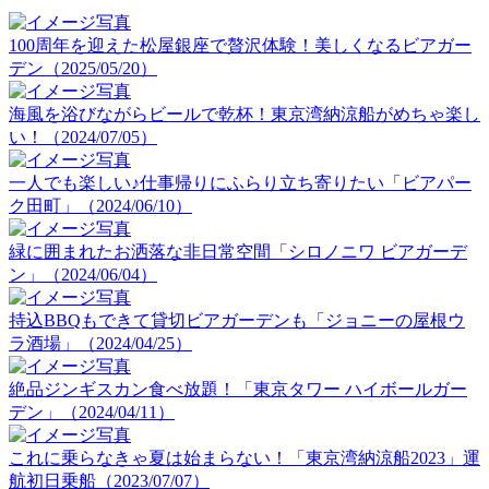
100周年を迎えた松屋銀座で贅沢体験！美しくなるビアガー
デン（2025/05/20）
海風を浴びながらビールで乾杯！東京湾納涼船がめちゃ楽し
い！（2024/07/05）
一人でも楽しい♪仕事帰りにふらり立ち寄りたい「ビアパー
ク田町」（2024/06/10）
緑に囲まれたお洒落な非日常空間「シロノニワ ビアガーデ
ン」（2024/06/04）
持込BBQもできて貸切ビアガーデンも「ジョニーの屋根ウ
ラ酒場」（2024/04/25）
絶品ジンギスカン食べ放題！「東京タワー ハイボールガー
デン」（2024/04/11）
これに乗らなきゃ夏は始まらない！「東京湾納涼船2023」運
航初日乗船（2023/07/07）