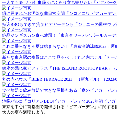
一人でも楽しい♪仕事帰りにふらり立ち寄りたい「ビアパーク田町」
緑に囲まれたお洒落な非日常空間「シロノニワ ビアガーデン」（20
持込BBQもできて貸切ビアガーデンも「ジョニーの屋根ウラ酒場」（
絶品ジンギスカン食べ放題！「東京タワー ハイボールガーデン」（2
これに乗らなきゃ夏は始まらない！「東京湾納涼船2023」運航初日
新たな東京駅の夜景はここで見るべし！丸ノ内ホテル「アーバンビア
銀座の隠れ家ビアテラス「THE ISLAND ROOFTOP BAR」（202
丸の内ハウス「BEER TERRACE 2023」（新丸ビル）（2023/06
食べ放題＆飲み放題で大きな屋根もある「森のビアガーデン」（20
池袋パルコ「コリアンBBQビアガーデン」で2023年初ビアガーデ
東京を中心に首都圏で開催される「ビアガーデン」に関する
大人の夏を満喫しよう。