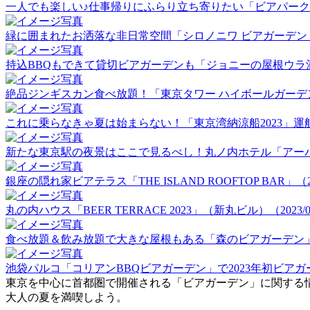
一人でも楽しい♪仕事帰りにふらり立ち寄りたい「ビアパーク田町」
緑に囲まれたお洒落な非日常空間「シロノニワ ビアガーデン」（20
持込BBQもできて貸切ビアガーデンも「ジョニーの屋根ウラ酒場」（
絶品ジンギスカン食べ放題！「東京タワー ハイボールガーデン」（2
これに乗らなきゃ夏は始まらない！「東京湾納涼船2023」運航初日
新たな東京駅の夜景はここで見るべし！丸ノ内ホテル「アーバンビア
銀座の隠れ家ビアテラス「THE ISLAND ROOFTOP BAR」（202
丸の内ハウス「BEER TERRACE 2023」（新丸ビル）（2023/06
食べ放題＆飲み放題で大きな屋根もある「森のビアガーデン」（20
池袋パルコ「コリアンBBQビアガーデン」で2023年初ビアガーデ
東京を中心に首都圏で開催される「ビアガーデン」に関する
大人の夏を満喫しよう。