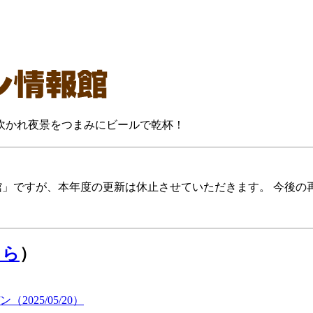
に吹かれ夜景をつまみにビールで乾杯！
報館」ですが、本年度の更新は休止させていただきます。 今後
ちら
）
25/05/20）