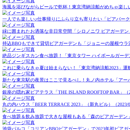
海風を浴びながらビールで乾杯！東京湾納涼船がめちゃ楽しい！（2
一人でも楽しい♪仕事帰りにふらり立ち寄りたい「ビアパーク田町」
緑に囲まれたお洒落な非日常空間「シロノニワ ビアガーデン」（20
持込BBQもできて貸切ビアガーデンも「ジョニーの屋根ウラ酒場」（
絶品ジンギスカン食べ放題！「東京タワー ハイボールガーデン」（2
これに乗らなきゃ夏は始まらない！「東京湾納涼船2023」運航初日
新たな東京駅の夜景はここで見るべし！丸ノ内ホテル「アーバンビア
銀座の隠れ家ビアテラス「THE ISLAND ROOFTOP BAR」（202
丸の内ハウス「BEER TERRACE 2023」（新丸ビル）（2023/06
食べ放題＆飲み放題で大きな屋根もある「森のビアガーデン」（20
池袋パルコ「コリアンBBQビアガーデン」で2023年初ビアガーデ