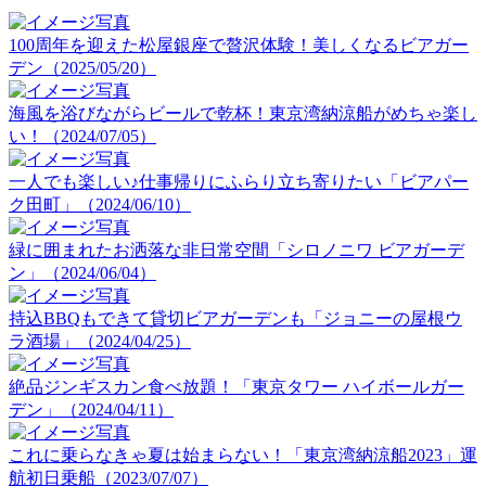
100周年を迎えた松屋銀座で贅沢体験！美しくなるビアガー
デン（2025/05/20）
海風を浴びながらビールで乾杯！東京湾納涼船がめちゃ楽し
い！（2024/07/05）
一人でも楽しい♪仕事帰りにふらり立ち寄りたい「ビアパー
ク田町」（2024/06/10）
緑に囲まれたお洒落な非日常空間「シロノニワ ビアガーデ
ン」（2024/06/04）
持込BBQもできて貸切ビアガーデンも「ジョニーの屋根ウ
ラ酒場」（2024/04/25）
絶品ジンギスカン食べ放題！「東京タワー ハイボールガー
デン」（2024/04/11）
これに乗らなきゃ夏は始まらない！「東京湾納涼船2023」運
航初日乗船（2023/07/07）