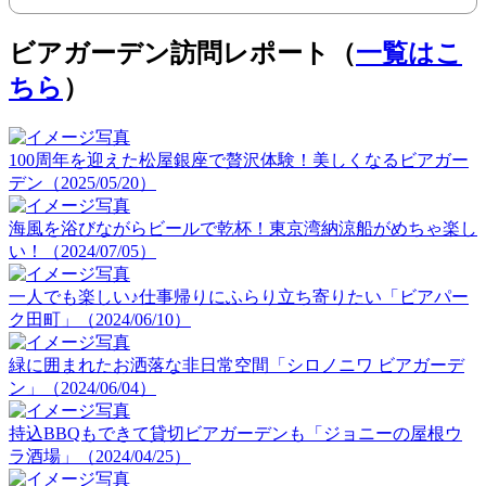
ビアガーデン訪問レポート（
一覧はこ
ちら
）
100周年を迎えた松屋銀座で贅沢体験！美しくなるビアガー
デン（2025/05/20）
海風を浴びながらビールで乾杯！東京湾納涼船がめちゃ楽し
い！（2024/07/05）
一人でも楽しい♪仕事帰りにふらり立ち寄りたい「ビアパー
ク田町」（2024/06/10）
緑に囲まれたお洒落な非日常空間「シロノニワ ビアガーデ
ン」（2024/06/04）
持込BBQもできて貸切ビアガーデンも「ジョニーの屋根ウ
ラ酒場」（2024/04/25）