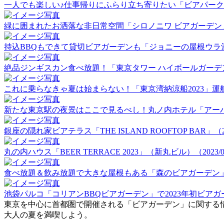
一人でも楽しい♪仕事帰りにふらり立ち寄りたい「ビアパーク田町」
緑に囲まれたお洒落な非日常空間「シロノニワ ビアガーデン」（20
持込BBQもできて貸切ビアガーデンも「ジョニーの屋根ウラ酒場」（
絶品ジンギスカン食べ放題！「東京タワー ハイボールガーデン」（2
これに乗らなきゃ夏は始まらない！「東京湾納涼船2023」運航初日
新たな東京駅の夜景はここで見るべし！丸ノ内ホテル「アーバンビア
銀座の隠れ家ビアテラス「THE ISLAND ROOFTOP BAR」（202
丸の内ハウス「BEER TERRACE 2023」（新丸ビル）（2023/06
食べ放題＆飲み放題で大きな屋根もある「森のビアガーデン」（20
池袋パルコ「コリアンBBQビアガーデン」で2023年初ビアガーデ
東京を中心に首都圏で開催される「ビアガーデン」に関する
大人の夏を満喫しよう。