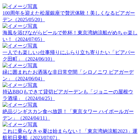
100周年を迎えた松屋銀座で贅沢体験！美しくなるビアガー
デン（2025/05/20）
海風を浴びながらビールで乾杯！東京湾納涼船がめちゃ楽し
い！（2024/07/05）
一人でも楽しい♪仕事帰りにふらり立ち寄りたい「ビアパー
ク田町」（2024/06/10）
緑に囲まれたお洒落な非日常空間「シロノニワ ビアガーデ
ン」（2024/06/04）
持込BBQもできて貸切ビアガーデンも「ジョニーの屋根ウ
ラ酒場」（2024/04/25）
絶品ジンギスカン食べ放題！「東京タワー ハイボールガー
デン」（2024/04/11）
これに乗らなきゃ夏は始まらない！「東京湾納涼船2023」運
航初日乗船（2023/07/07）