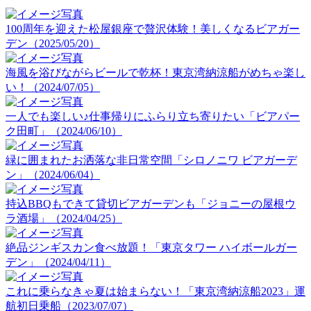
100周年を迎えた松屋銀座で贅沢体験！美しくなるビアガー
デン（2025/05/20）
海風を浴びながらビールで乾杯！東京湾納涼船がめちゃ楽し
い！（2024/07/05）
一人でも楽しい♪仕事帰りにふらり立ち寄りたい「ビアパー
ク田町」（2024/06/10）
緑に囲まれたお洒落な非日常空間「シロノニワ ビアガーデ
ン」（2024/06/04）
持込BBQもできて貸切ビアガーデンも「ジョニーの屋根ウ
ラ酒場」（2024/04/25）
絶品ジンギスカン食べ放題！「東京タワー ハイボールガー
デン」（2024/04/11）
これに乗らなきゃ夏は始まらない！「東京湾納涼船2023」運
航初日乗船（2023/07/07）