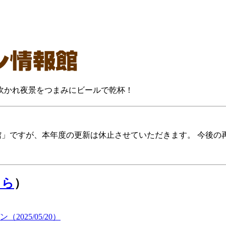
に吹かれ夜景をつまみにビールで乾杯！
報館」ですが、本年度の更新は休止させていただきます。 今後
ちら
）
25/05/20）