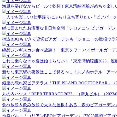
海風を浴びながらビールで乾杯！東京湾納涼船がめちゃ楽しい！（2
一人でも楽しい♪仕事帰りにふらり立ち寄りたい「ビアパーク田町」
緑に囲まれたお洒落な非日常空間「シロノニワ ビアガーデン」（20
持込BBQもできて貸切ビアガーデンも「ジョニーの屋根ウラ酒場」（
絶品ジンギスカン食べ放題！「東京タワー ハイボールガーデン」（2
これに乗らなきゃ夏は始まらない！「東京湾納涼船2023」運航初日
新たな東京駅の夜景はここで見るべし！丸ノ内ホテル「アーバンビア
銀座の隠れ家ビアテラス「THE ISLAND ROOFTOP BAR」（202
丸の内ハウス「BEER TERRACE 2023」（新丸ビル）（2023/06
食べ放題＆飲み放題で大きな屋根もある「森のビアガーデン」（20
池袋パルコ「コリアンBBQビアガーデン」で2023年初ビアガーデ