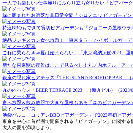
一人でも楽しい♪仕事帰りにふらり立ち寄りたい「ビアパーク田町」
緑に囲まれたお洒落な非日常空間「シロノニワ ビアガーデン」（20
持込BBQもできて貸切ビアガーデンも「ジョニーの屋根ウラ酒場」（
絶品ジンギスカン食べ放題！「東京タワー ハイボールガーデン」（2
これに乗らなきゃ夏は始まらない！「東京湾納涼船2023」運航初日
新たな東京駅の夜景はここで見るべし！丸ノ内ホテル「アーバンビア
銀座の隠れ家ビアテラス「THE ISLAND ROOFTOP BAR」（202
丸の内ハウス「BEER TERRACE 2023」（新丸ビル）（2023/06
食べ放題＆飲み放題で大きな屋根もある「森のビアガーデン」（20
池袋パルコ「コリアンBBQビアガーデン」で2023年初ビアガーデ
東京を中心に首都圏で開催される「ビアガーデン」に関する
大人の夏を満喫しよう。