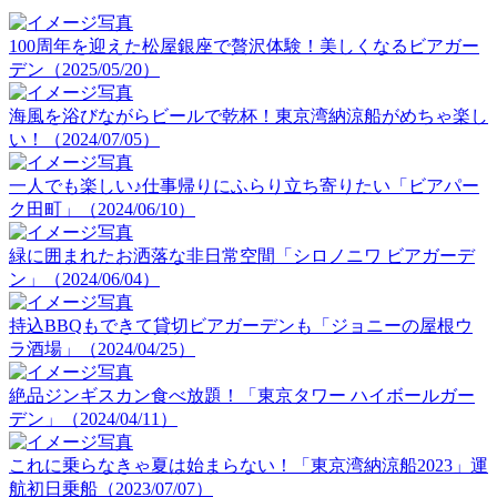
100周年を迎えた松屋銀座で贅沢体験！美しくなるビアガー
デン（2025/05/20）
海風を浴びながらビールで乾杯！東京湾納涼船がめちゃ楽し
い！（2024/07/05）
一人でも楽しい♪仕事帰りにふらり立ち寄りたい「ビアパー
ク田町」（2024/06/10）
緑に囲まれたお洒落な非日常空間「シロノニワ ビアガーデ
ン」（2024/06/04）
持込BBQもできて貸切ビアガーデンも「ジョニーの屋根ウ
ラ酒場」（2024/04/25）
絶品ジンギスカン食べ放題！「東京タワー ハイボールガー
デン」（2024/04/11）
これに乗らなきゃ夏は始まらない！「東京湾納涼船2023」運
航初日乗船（2023/07/07）