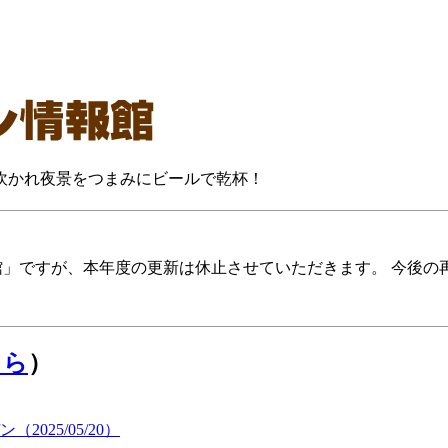
に吹かれ夜景をつまみにビールで乾杯！
報館」ですが、本年度の更新は休止させていただきます。 今後
ちら
）
25/05/20）