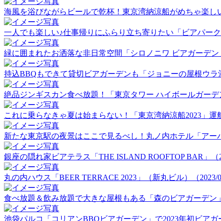
海風を浴びながらビールで乾杯！東京湾納涼船がめちゃ楽しい！（2
一人でも楽しい♪仕事帰りにふらり立ち寄りたい「ビアパーク田町」
緑に囲まれたお洒落な非日常空間「シロノニワ ビアガーデン」（20
持込BBQもできて貸切ビアガーデンも「ジョニーの屋根ウラ酒場」（
絶品ジンギスカン食べ放題！「東京タワー ハイボールガーデン」（2
これに乗らなきゃ夏は始まらない！「東京湾納涼船2023」運航初日
新たな東京駅の夜景はここで見るべし！丸ノ内ホテル「アーバンビア
銀座の隠れ家ビアテラス「THE ISLAND ROOFTOP BAR」（202
丸の内ハウス「BEER TERRACE 2023」（新丸ビル）（2023/06
食べ放題＆飲み放題で大きな屋根もある「森のビアガーデン」（20
池袋パルコ「コリアンBBQビアガーデン」で2023年初ビアガーデ