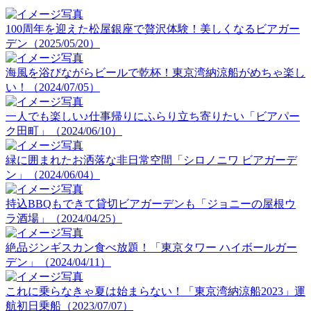
100周年を迎えた松屋銀座で贅沢体験！美しくなるビアガー
デン（2025/05/20）
海風を浴びながらビールで乾杯！東京湾納涼船がめちゃ楽し
い！（2024/07/05）
一人でも楽しい♪仕事帰りにふらり立ち寄りたい「ビアパー
ク田町」（2024/06/10）
緑に囲まれたお洒落な非日常空間「シロノニワ ビアガーデ
ン」（2024/06/04）
持込BBQもできて貸切ビアガーデンも「ジョニーの屋根ウ
ラ酒場」（2024/04/25）
絶品ジンギスカン食べ放題！「東京タワー ハイボールガー
デン」（2024/04/11）
これに乗らなきゃ夏は始まらない！「東京湾納涼船2023」運
航初日乗船（2023/07/07）