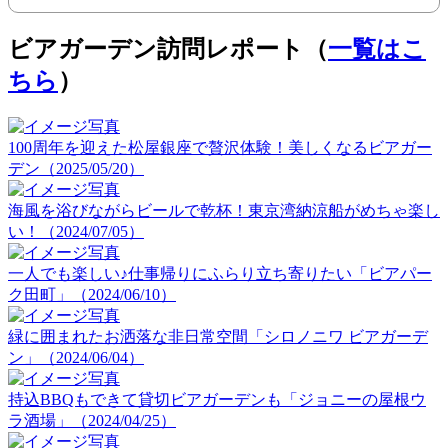
ビアガーデン訪問レポート（
一覧はこ
ちら
）
100周年を迎えた松屋銀座で贅沢体験！美しくなるビアガー
デン（2025/05/20）
海風を浴びながらビールで乾杯！東京湾納涼船がめちゃ楽し
い！（2024/07/05）
一人でも楽しい♪仕事帰りにふらり立ち寄りたい「ビアパー
ク田町」（2024/06/10）
緑に囲まれたお洒落な非日常空間「シロノニワ ビアガーデ
ン」（2024/06/04）
持込BBQもできて貸切ビアガーデンも「ジョニーの屋根ウ
ラ酒場」（2024/04/25）