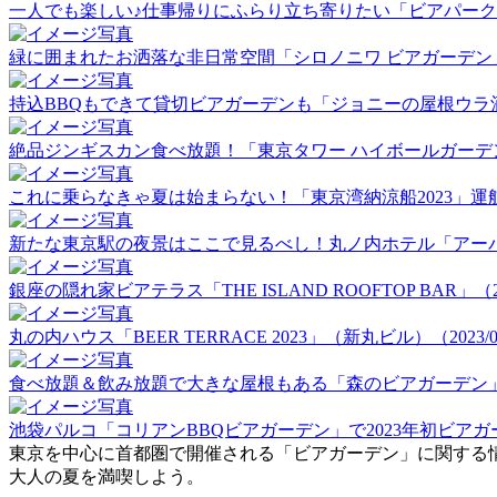
一人でも楽しい♪仕事帰りにふらり立ち寄りたい「ビアパーク田町」
緑に囲まれたお洒落な非日常空間「シロノニワ ビアガーデン」（20
持込BBQもできて貸切ビアガーデンも「ジョニーの屋根ウラ酒場」（
絶品ジンギスカン食べ放題！「東京タワー ハイボールガーデン」（2
これに乗らなきゃ夏は始まらない！「東京湾納涼船2023」運航初日
新たな東京駅の夜景はここで見るべし！丸ノ内ホテル「アーバンビア
銀座の隠れ家ビアテラス「THE ISLAND ROOFTOP BAR」（202
丸の内ハウス「BEER TERRACE 2023」（新丸ビル）（2023/06
食べ放題＆飲み放題で大きな屋根もある「森のビアガーデン」（20
池袋パルコ「コリアンBBQビアガーデン」で2023年初ビアガーデ
東京を中心に首都圏で開催される「ビアガーデン」に関する
大人の夏を満喫しよう。