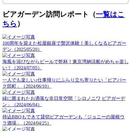
ビアガーデン訪問レポート（
一覧はこ
ちら
）
100周年を迎えた松屋銀座で贅沢体験！美しくなるビアガー
デン（2025/05/20）
海風を浴びながらビールで乾杯！東京湾納涼船がめちゃ楽し
い！（2024/07/05）
一人でも楽しい♪仕事帰りにふらり立ち寄りたい「ビアパー
ク田町」（2024/06/10）
緑に囲まれたお洒落な非日常空間「シロノニワ ビアガーデ
ン」（2024/06/04）
持込BBQもできて貸切ビアガーデンも「ジョニーの屋根ウ
ラ酒場」（2024/04/25）