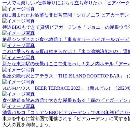
一人でも楽しい♪仕事帰りにふらり立ち寄りたい「ビアパーク田町」
緑に囲まれたお洒落な非日常空間「シロノニワ ビアガーデン」（20
持込BBQもできて貸切ビアガーデンも「ジョニーの屋根ウラ酒場」（
絶品ジンギスカン食べ放題！「東京タワー ハイボールガーデン」（2
これに乗らなきゃ夏は始まらない！「東京湾納涼船2023」運航初日
新たな東京駅の夜景はここで見るべし！丸ノ内ホテル「アーバンビア
銀座の隠れ家ビアテラス「THE ISLAND ROOFTOP BAR」（202
丸の内ハウス「BEER TERRACE 2023」（新丸ビル）（2023/06
食べ放題＆飲み放題で大きな屋根もある「森のビアガーデン」（20
池袋パルコ「コリアンBBQビアガーデン」で2023年初ビアガーデ
東京を中心に首都圏で開催される「ビアガーデン」に関する
大人の夏を満喫しよう。