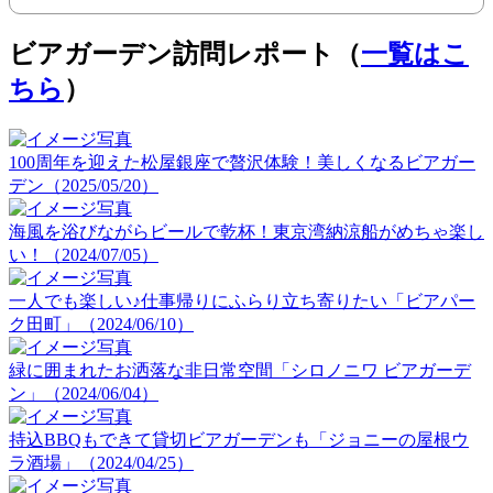
ビアガーデン訪問レポート（
一覧はこ
ちら
）
100周年を迎えた松屋銀座で贅沢体験！美しくなるビアガー
デン（2025/05/20）
海風を浴びながらビールで乾杯！東京湾納涼船がめちゃ楽し
い！（2024/07/05）
一人でも楽しい♪仕事帰りにふらり立ち寄りたい「ビアパー
ク田町」（2024/06/10）
緑に囲まれたお洒落な非日常空間「シロノニワ ビアガーデ
ン」（2024/06/04）
持込BBQもできて貸切ビアガーデンも「ジョニーの屋根ウ
ラ酒場」（2024/04/25）