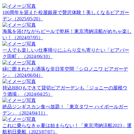
100周年を迎えた松屋銀座で贅沢体験！美しくなるビアガー
デン（2025/05/20）
海風を浴びながらビールで乾杯！東京湾納涼船がめちゃ楽し
い！（2024/07/05）
一人でも楽しい♪仕事帰りにふらり立ち寄りたい「ビアパー
ク田町」（2024/06/10）
緑に囲まれたお洒落な非日常空間「シロノニワ ビアガーデ
ン」（2024/06/04）
持込BBQもできて貸切ビアガーデンも「ジョニーの屋根ウ
ラ酒場」（2024/04/25）
絶品ジンギスカン食べ放題！「東京タワー ハイボールガー
デン」（2024/04/11）
これに乗らなきゃ夏は始まらない！「東京湾納涼船2023」運
航初日乗船（2023/07/07）