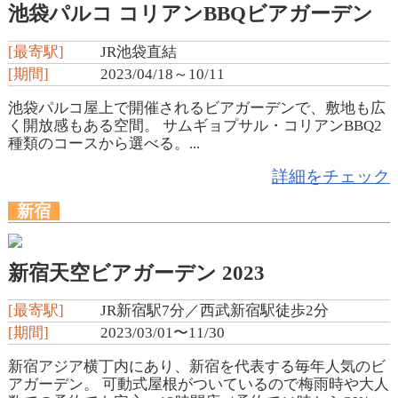
池袋パルコ コリアンBBQビアガーデン
[最寄駅]
JR池袋直結
[期間]
2023/04/18～10/11
池袋パルコ屋上で開催されるビアガーデンで、敷地も広
く開放感もある空間。 サムギョプサル・コリアンBBQ2
種類のコースから選べる。...
詳細をチェック
新宿
新宿天空ビアガーデン 2023
[最寄駅]
JR新宿駅7分／西武新宿駅徒歩2分
[期間]
2023/03/01〜11/30
新宿アジア横丁内にあり、新宿を代表する毎年人気のビ
アガーデン。 可動式屋根がついているので梅雨時や大人