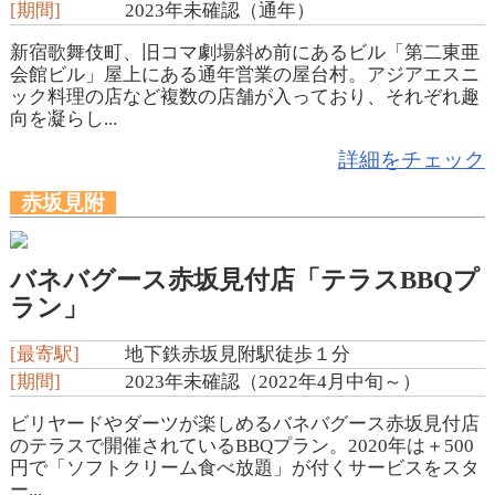
[期間]
2023年未確認（通年）
新宿歌舞伎町、旧コマ劇場斜め前にあるビル「第二東亜
会館ビル」屋上にある通年営業の屋台村。アジアエスニ
ック料理の店など複数の店舗が入っており、それぞれ趣
向を凝らし...
詳細をチェック
赤坂見附
バネバグース赤坂見付店「テラスBBQプ
ラン」
[最寄駅]
地下鉄赤坂見附駅徒歩１分
[期間]
2023年未確認（2022年4月中旬～）
ビリヤードやダーツが楽しめるバネバグース赤坂見付店
のテラスで開催されているBBQプラン。2020年は＋500
円で「ソフトクリーム食べ放題」が付くサービスをスタ
ー...