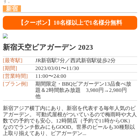
す。
新宿
【クーポン】10名様以上で1名様分無料
新宿天空ビアガーデン 2023
[最寄駅]
JR新宿駅7分／西武新宿駅徒歩2分
[期間]
2023/03/01〜11/30
[営業時間]
11:00〜24:00
[プラン例]
期間限定・BBQビアガーデン13品食べ放
題＆2時間飲み放題 3,980円→2,980円
他
新宿アジア横丁内にあり、新宿を代表する毎年人気のビ
アガーデン。 可動式屋根がついているので梅雨時や大人
数での予約でも安心。12時開店（予約で11時からOK）
なのでランチ飲みにもGOOD。世界のビールも30種類以
上取り揃えてあり、ビアガーデン...