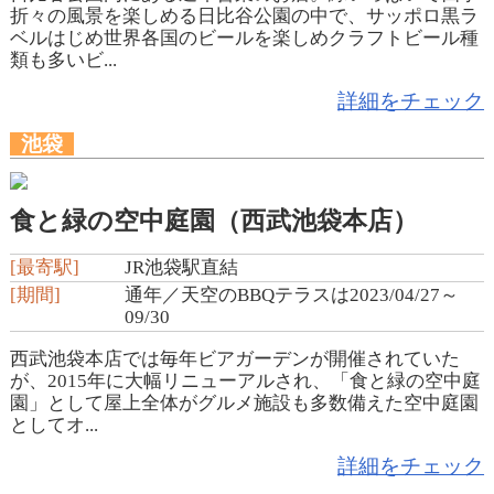
折々の風景を楽しめる日比谷公園の中で、サッポロ黒ラ
ベルはじめ世界各国のビールを楽しめクラフトビール種
類も多いビ...
詳細をチェック
池袋
食と緑の空中庭園（西武池袋本店）
[最寄駅]
JR池袋駅直結
[期間]
通年／天空のBBQテラスは2023/04/27～
09/30
西武池袋本店では毎年ビアガーデンが開催されていた
が、2015年に大幅リニューアルされ、「食と緑の空中庭
園」として屋上全体がグルメ施設も多数備えた空中庭園
としてオ...
詳細をチェック