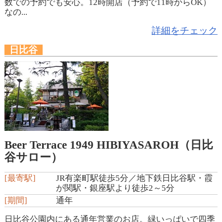
数での予約でも安心。12時開店（予約で11時からOK）
なの...
詳細をチェック
日比谷
Beer Terrace 1949 HIBIYASAROH（日比
谷サロー）
[最寄駅]
JR有楽町駅徒歩5分／地下鉄日比谷駅・霞
が関駅・銀座駅より徒歩2～5分
[期間]
通年
日比谷公園内にある通年営業のお店。緑いっぱいで四季