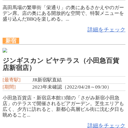
高田馬場の繁華街「栄通り」の奥にあるさかえやのガー
デン席。店の奥にある開放的な空間で、特製メニューを
盛り込んだBBQを楽しめる。...
詳細をチェック
新宿
ジンギスカン ビヤテラス（小田急百貨
店新宿店）
[最寄駅]
JR新宿駅直結
[期間]
2023年未確認（2022/04/28～09/30）
小田急百貨店・新宿店本館13階の「さがみ新宿小田急
店」のテラスで開催されるビアガーデン。芝生エリアも
広く、夕方に訪れると、新都心高層ビル街に沈む夕日も
眺めること...
詳細をチェック