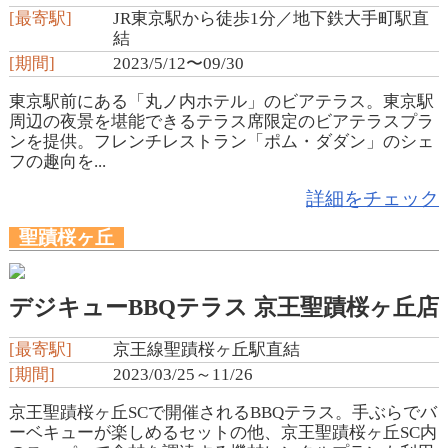
[最寄駅]
JR東京駅から徒歩1分／地下鉄大手町駅直
結
[期間]
2023/5/12〜09/30
東京駅前にある「丸ノ内ホテル」のビアテラス。東京駅
周辺の夜景を堪能できるテラス席限定のビアテラスプラ
ンを提供。フレンチレストラン「ポム・ダダン」のシェ
フの趣向を...
詳細をチェック
聖蹟桜ヶ丘
デジキューBBQテラス 京王聖蹟桜ヶ丘店
[最寄駅]
京王線聖蹟桜ヶ丘駅直結
[期間]
2023/03/25～11/26
京王聖蹟桜ヶ丘SCで開催されるBBQテラス。手ぶらでバ
ーベキューが楽しめるセットの他、京王聖蹟桜ヶ丘SC内