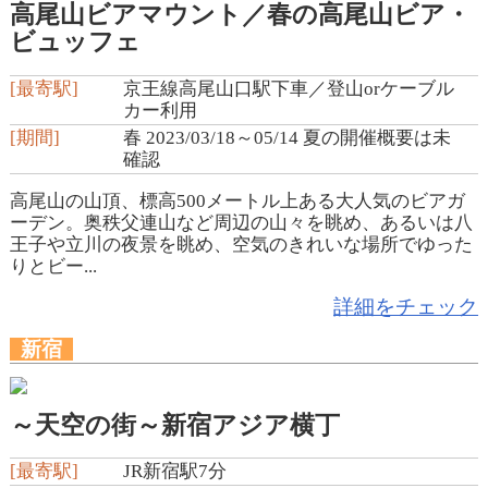
高尾山ビアマウント／春の高尾山ビア・
ビュッフェ
[最寄駅]
京王線高尾山口駅下車／登山orケーブル
カー利用
[期間]
春 2023/03/18～05/14 夏の開催概要は未
確認
高尾山の山頂、標高500メートル上ある大人気のビアガ
ーデン。奥秩父連山など周辺の山々を眺め、あるいは八
王子や立川の夜景を眺め、空気のきれいな場所でゆった
りとビー...
詳細をチェック
新宿
～天空の街～新宿アジア横丁
[最寄駅]
JR新宿駅7分