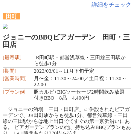
詳細をチェック
田町
ジョニーのBBQビアガーデン 田町・三
田店
[最寄駅]
JR田町駅・都営浅草線・三田線三田駅か
ら徒歩1分
[期間]
2023/03/01～11月下旬予定
[営業時間]
月〜金：11:30～24:00／土日祝：11:30～
22:00
[プラン例]
豚カルビ+BIGソーセージ2時間飲み放題
付きBBQ 8品 4,400円
「ジョニーの酒場 三田・田町店」に併設されたビアガ
ーデンで、JR田町駅からも徒歩1分、都営浅草線・三田
線の三田駅からは地上出口でてすぐの第一京浜沿いにあ
る。 ビアガーデンプランの他、持ち込みBBQプランもあ
り、1人1時間あたり770円を払え...