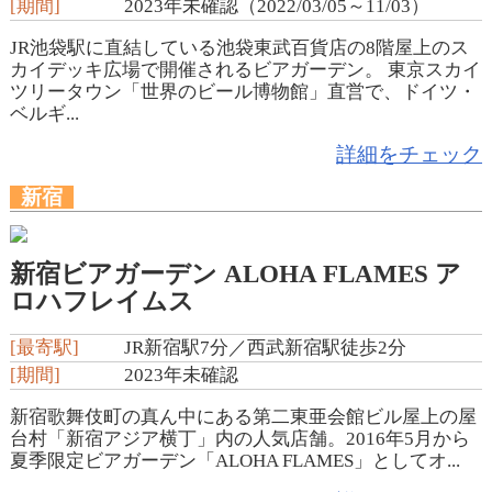
[期間]
2023年未確認（2022/03/05～11/03）
JR池袋駅に直結している池袋東武百貨店の8階屋上のス
カイデッキ広場で開催されるビアガーデン。 東京スカイ
ツリータウン「世界のビール博物館」直営で、ドイツ・
ベルギ...
詳細をチェック
新宿
新宿ビアガーデン ALOHA FLAMES ア
ロハフレイムス
[最寄駅]
JR新宿駅7分／西武新宿駅徒歩2分
[期間]
2023年未確認
新宿歌舞伎町の真ん中にある第二東亜会館ビル屋上の屋
台村「新宿アジア横丁」内の人気店舗。2016年5月から
夏季限定ビアガーデン「ALOHA FLAMES」としてオ...