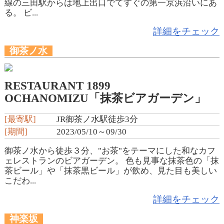
線の三田駅からは地上出口でてすぐの第一京浜沿いにあ
る。 ビ...
詳細をチェック
御茶ノ水
RESTAURANT 1899
OCHANOMIZU「抹茶ビアガーデン」
[最寄駅]
JR御茶ノ水駅徒歩3分
[期間]
2023/05/10～09/30
御茶ノ水から徒歩３分、"お茶"をテーマにした和なカフ
ェレストランのビアガーデン。 色も見事な抹茶色の「抹
茶ビール」や「抹茶黒ビール」が飲め、見た目も美しい
こだわ...
詳細をチェック
神楽坂