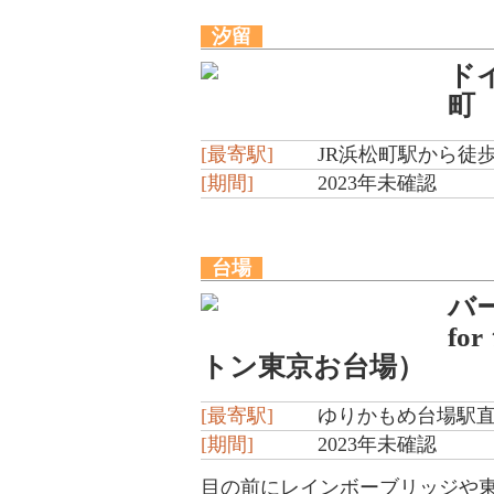
汐留
ド
町
[最寄駅]
JR浜松町駅から徒歩
[期間]
2023年未確認
台場
バ
f
トン東京お台場）
[最寄駅]
ゆりかもめ台場駅
[期間]
2023年未確認
目の前にレインボーブリッジや東