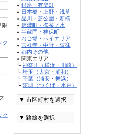
銀座・有楽町
日本橋・上野・浅草
品川・芝公園・新橋
席限
信濃町・御茶ノ水
.
半蔵門・神保町
お台場・ベイエリア
ック
吉祥寺・中野・荻窪
都内その他
関東エリア
└
神奈川（横浜・川崎）
└
埼玉（大宮・浦和）
└
千葉（浦安・舞浜）
└
茨城（つくば・水戸）
ス
ック