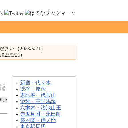
2023/5/21）
/5/21）
エリア別一覧
新宿・代々木
スま
渋谷・原宿
車椅
恵比寿・代官山
さい
池袋・高田馬場
六本木・溜池山王
赤坂見附・永田町
霞が関・虎ノ門
東京駅周辺