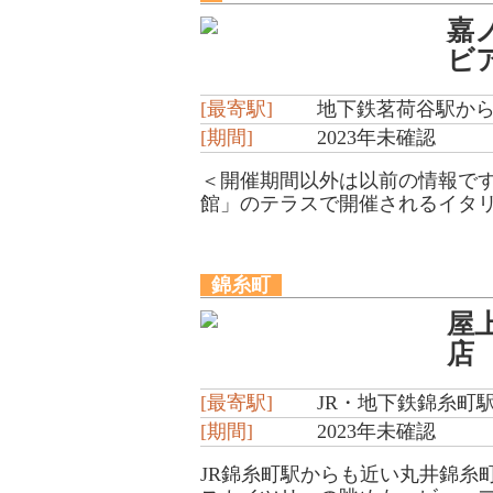
嘉
ビ
[最寄駅]
地下鉄茗荷谷駅から
[期間]
2023年未確認
＜開催期間以外は以前の情報で
館」のテラスで開催されるイタリ
錦糸町
屋
店
[最寄駅]
JR・地下鉄錦糸町
[期間]
2023年未確認
JR錦糸町駅からも近い丸井錦糸