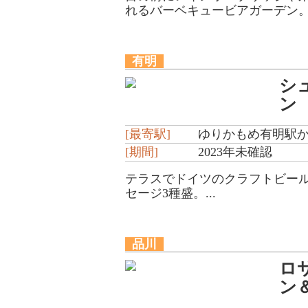
れるバーベキュービアガーデン。
有明
シ
ン
[最寄駅]
ゆりかもめ有明駅か
[期間]
2023年未確認
テラスでドイツのクラフトビー
セージ3種盛。...
品川
ロ
ン