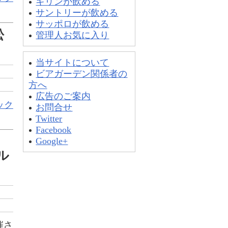
キリンが飲める
サントリーが飲める
サッポロが飲める
松
管理人お気に入り
当サイトについて
ビアガーデン関係者の
方へ
広告のご案内
ック
お問合せ
Twitter
Facebook
」
Google+
ル
催さ