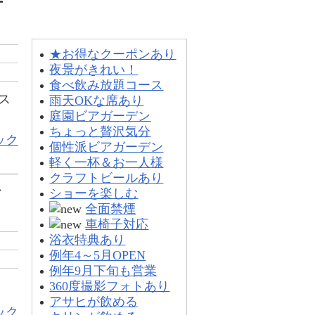
テ
タイプ別一覧
★お得なクーポンあり
夜景がきれい！
食べ飲み放題コース
ス
雨天OKな席あり
庭園ビアガーデン
ちょっと贅沢気分
ック
個性派ビアガーデン
軽く一杯＆お一人様
クラフトビールあり
レ
ショーを楽しむ
全面禁煙
車椅子対応
浴衣特典あり
例年4～5月OPEN
例年9月下旬も営業
360度撮影フォトあり
アサヒが飲める
ック