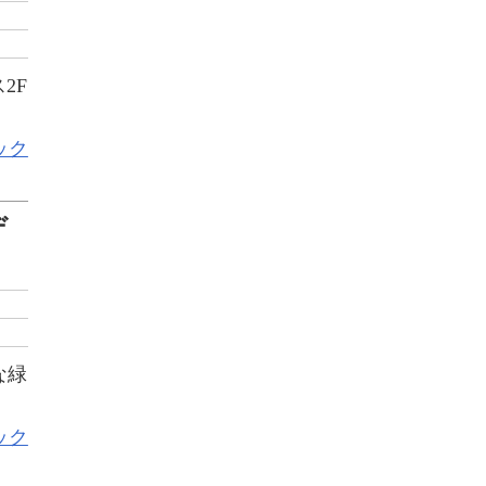
2F
ック
デ
な緑
ック