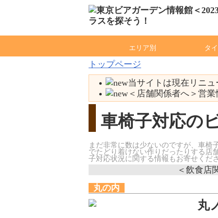
エリア別
タイ
トップページ
当サイトは現在リニュー
＜店舗関係者へ＞営業情
車椅子対応の
まだ非常に数は少ないのですが、車椅
でたどり着けない作りだったりする店
子対応状況に関する情報もお寄せくだ
＜飲食店
丸の内
丸