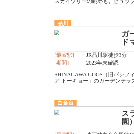
スカイツリーの眺めも。ビュッフェ
品川
ガ
ド
[最寄駅]
JR品川駅徒歩3分
[期間]
2023年未確認
SHINAGAWA GOOS（旧
ア トーキョー」のガーデンテラス
白金台
ス
園