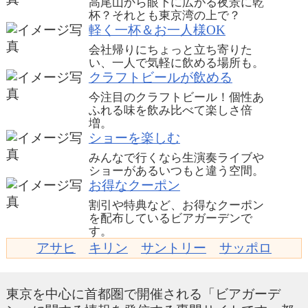
高尾山から眼下に広がる夜景に乾
杯？それとも東京湾の上で？
軽く一杯＆お一人様OK
会社帰りにちょっと立ち寄りた
い、一人で気軽に飲める場所も。
クラフトビールが飲める
今注目のクラフトビール！個性あ
ふれる味を飲み比べて楽しさ倍
増。
ショーを楽しむ
みんなで行くなら生演奏ライブや
ショーがあるいつもと違う空間。
お得なクーポン
割引や特典など、お得なクーポン
を配布しているビアガーデンで
す。
アサヒ
キリン
サントリー
サッポロ
東京を中心に首都圏で開催される「ビアガーデ