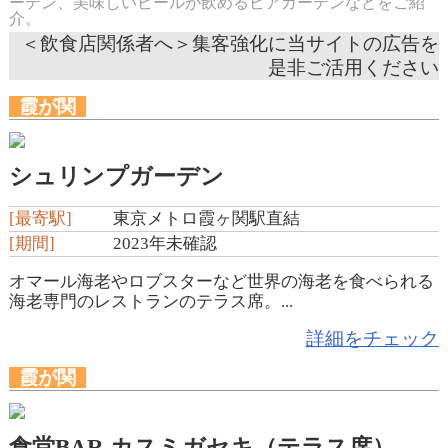
ーデン、美味しいビールが飲めるビアガーデンなどをご紹
介。
＜飲食店関係者へ＞集客強化に当サイトの広告を
是非ご活用ください
霞が関
シュリンプガーデン
[最寄駅]
東京メトロ霞ヶ関駅直結
[期間]
2023年未確認
オマール海老やロブスターなど世界の海老を食べられる
海老専門のレストランのテラス席。...
詳細をチェック
霞が関
食堂BAR カスミガセキ（テラス席）