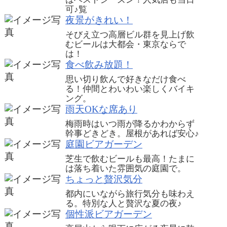
可♪
覧
夜景がきれい！
そびえ立つ高層ビル群を見上げ飲
むビールは大都会・東京ならで
は！
食べ飲み放題！
思い切り飲んで好きなだけ食べ
る！仲間とわいわい楽しくバイキ
ング。
雨天OKな席あり
梅雨時はいつ雨が降るかわからず
幹事どきどき。屋根があれば安心♪
庭園ビアガーデン
芝生で飲むビールも最高！たまに
は落ち着いた雰囲気の庭園で。
ちょっと贅沢気分
都内にいながら旅行気分も味わえ
る。特別な人と贅沢な夏の夜♪
個性派ビアガーデン