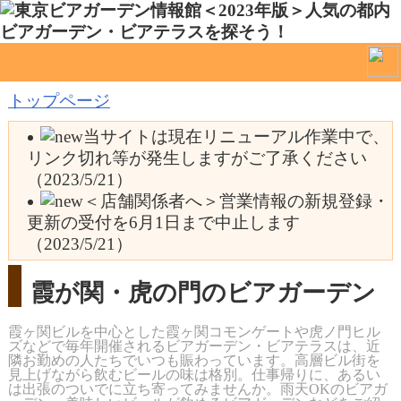
トップページ
当サイトは現在リニューアル作業中で、
リンク切れ等が発生しますがご了承ください
（2023/5/21）
＜店舗関係者へ＞営業情報の新規登録・
更新の受付を6月1日まで中止します
（2023/5/21）
霞が関・虎の門のビアガーデン
霞ヶ関ビルを中心とした霞ヶ関コモンゲートや虎ノ門ヒル
ズなどで毎年開催されるビアガーデン・ビアテラスは、近
隣お勤めの人たちでいつも賑わっています。高層ビル街を
見上げながら飲むビールの味は格別。仕事帰りに、あるい
は出張のついでに立ち寄ってみませんか。雨天OKのビアガ