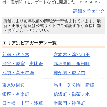
街・霞が関コモンゲートなどに開店した「YEBISU BA...
詳細をチェック
店舗により前年以前の情報が一部含まれています。最
新・正確な情報は公式サイトでご確認するか直接店舗
へお問い合わせください。
エリア別ビアガーデン一覧
新宿・代々木
六本木・溜池山王
渋谷・原宿
恵比寿
赤坂見附・永田町
池袋・高田馬場
霞が関・虎ノ門
東京駅周辺
品川・芝公園・新橋
銀座・有楽町
信濃町・御茶ノ水
日本橋・上野・浅草
半蔵門・神保町