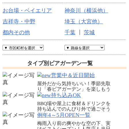
お台場・ベイエリア
神奈川（横浜他）
吉祥寺・中野
埼玉（大宮他）
都内その他
千葉
┃
茨城
タイプ別ビアガーデン一覧
営業中＆近日開始
屋外だから気持ちいい！季節先取
り「春ビアガーデン」を楽しもう
持ち込みOK
BBQ場や屋上に食材＆ドリンクを
持ち込んでのんびり外で過ごそう
例年4～5月OPEN一覧
梅雨入り前の爽やかな空の下、実
はベストシーズン！人気店も当日