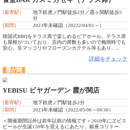
[最寄駅]
地下鉄虎ノ門駅徒歩2分／霞ヶ関駅徒歩5
分
[期間]
2023年未確認（20222/04/01～）
韓国式BBQをテラス席で楽しめるビアホール。テラス席
も屋根がついており、店内の席数も多いので梅雨時でも
安心。生マッコリやフローズンカクテル等もあり。...
詳細をチェック
霞が関
YEBISU ビヤガーデン 霞が関店
[最寄駅]
地下鉄虎ノ門駅徒歩2分
[期間]
2023年未確認（2022/05/06～09/30）
＜開催期間以外は前年以前の情報です＞2010年にヱビス
ビールが生誕120年を迎えるにあたり、銀座コリドー