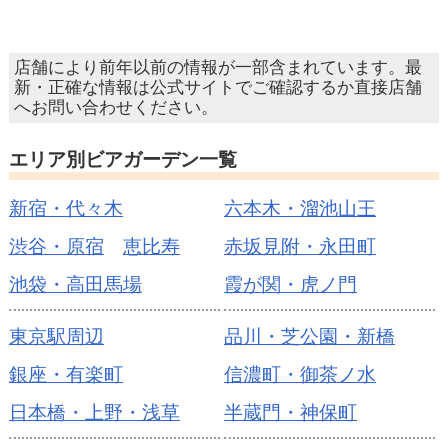
店舗により前年以前の情報が一部含まれています。最
新・正確な情報は公式サイトでご確認するか直接店舗
へお問い合わせください。
エリア別ビアガーデン一覧
新宿・代々木
六本木・溜池山王
渋谷・原宿
恵比寿
赤坂見附・永田町
池袋・高田馬場
霞が関・虎ノ門
東京駅周辺
品川・芝公園・新橋
銀座・有楽町
信濃町・御茶ノ水
日本橋・上野・浅草
半蔵門・神保町