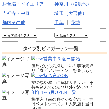
お台場・ベイエリア
神奈川（横浜他）
吉祥寺・中野
埼玉（大宮他）
都内その他
千葉
┃
茨城
タイプ別ビアガーデン一覧
営業中＆近日開始
屋外だから気持ちいい！季節先取
り「春ビアガーデン」を楽しもう
持ち込みOK
BBQ場や屋上に食材＆ドリンクを
持ち込んでのんびり外で過ごそう
例年4～5月OPEN一覧
梅雨入り前の爽やかな空の下、実
はベストシーズン！人気店も当日
可♪
覧