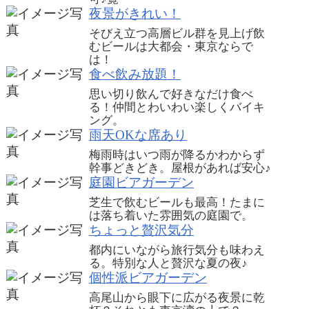
夜景がきれい！
そびえ立つ高層ビル群を見上げ飲
むビールは大都会・東京ならで
は！
食べ飲み放題！
思い切り飲んで好きなだけ食べ
る！仲間とわいわい楽しくバイキ
ング。
雨天OKな席あり
梅雨時はいつ雨が降るかわからず
幹事どきどき。屋根があれば安心♪
庭園ビアガーデン
芝生で飲むビールも最高！たまに
は落ち着いた雰囲気の庭園で。
ちょっと贅沢気分
都内にいながら旅行気分も味わえ
る。特別な人と贅沢な夏の夜♪
個性派ビアガーデン
高尾山から眼下に広がる夜景に乾