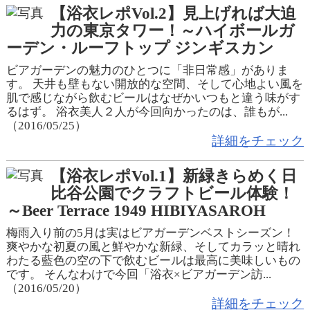
【浴衣レポVol.2】見上げれば大迫
力の東京タワー！～ハイボールガ
ーデン・ルーフトップ ジンギスカン
ビアガーデンの魅力のひとつに「非日常感」がありま
す。 天井も壁もない開放的な空間、そして心地よい風を
肌で感じながら飲むビールはなぜかいつもと違う味がす
るはず。 浴衣美人２人が今回向かったのは、誰もが...
（2016/05/25）
詳細をチェック
【浴衣レポVol.1】新緑きらめく日
比谷公園でクラフトビール体験！
～Beer Terrace 1949 HIBIYASAROH
梅雨入り前の5月は実はビアガーデンベストシーズン！
爽やかな初夏の風と鮮やかな新緑、そしてカラッと晴れ
わたる藍色の空の下で飲むビールは最高に美味しいもの
です。 そんなわけで今回「浴衣×ビアガーデン訪...
（2016/05/20）
詳細をチェック