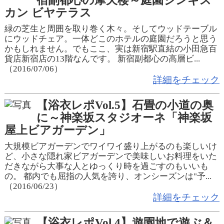
宿副都心の摩天楼～庭園ジンギス
カン ビヤテラス
緑の芝生と周囲を取り巻く木々。そしてウッドテーブル
にウッドチェア。一体どこのホテルの庭園だろうと思う
かもしれません。でもここ、実は新宿駅直結の小田急百
貨店新宿店の13階なんです。 新宿副都心の高層ビ...
（2016/07/06）
詳細をチェック
【浴衣レポVol.5】石畳の小道の奥
に～神楽坂スタジオーネ「神楽坂
屋上ビアガーデン」
大規模ビアガーデンでワイワイ盛り上がるのも楽しいけ
ど、小さな隠れ家ビアガーデンで美味しいお料理をいた
だきながら大事な人とゆっくり時を過ごすのもいいも
の。 都内でも屈指の人気を誇り、オンシーズンは"予...
（2016/06/23）
詳細をチェック
【浴衣レポVol.4】遊園地で遊ぶ＆