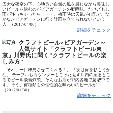
広大な夜空の下、心地良い自然の風を感じながら美味し
いビールを飲むのがビアガーデンの醍醐味。だけどもし
雨が降っちゃったら・・・。梅雨時は天気が心配で、な
かなかビアガーデンに行く計画を立てられないという
人...（2017/04/06）
詳細をチェック
クラフトビール×ビアガーデン～
人気サイト「クラフトビール東
京」川野氏に聞く"クラフトビールの楽
しみ方"
「それ、一口味見させてくれる？」 「次は何を頼もうか
な」 テーブルもカウンターもごった返す店内の至るとこ
ろでビール談義炸裂。そんなお店が都内各地で急増中で
す。そう、何種類もの個性的な味わいのビールが...
（2017/01/30）
詳細をチェック