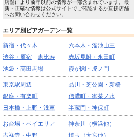
店舗により前年以前の情報が一部含まれています。最
新・正確な情報は公式サイトでご確認するか直接店舗
へお問い合わせください。
エリア別ビアガーデン一覧
新宿・代々木
六本木・溜池山王
渋谷・原宿
恵比寿
赤坂見附・永田町
池袋・高田馬場
霞が関・虎ノ門
東京駅周辺
品川・芝公園・新橋
銀座・有楽町
信濃町・御茶ノ水
日本橋・上野・浅草
半蔵門・神保町
お台場・ベイエリア
神奈川（横浜他）
吉祥寺・中野
埼玉（大宮他）