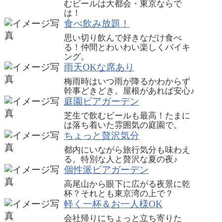
むビールは大都会・東京ならで
は！
食べ飲み放題！
思い切り飲んで好きなだけ食べ
る！仲間とわいわい楽しくバイキ
ング。
雨天OKな席あり
梅雨時はいつ雨が降るかわからず
幹事どきどき。屋根があれば安心♪
庭園ビアガーデン
芝生で飲むビールも最高！たまに
は落ち着いた雰囲気の庭園で。
ちょっと贅沢気分
都内にいながら旅行気分も味わえ
る。特別な人と贅沢な夏の夜♪
個性派ビアガーデン
高尾山から眼下に広がる夜景に乾
杯？それとも東京湾の上で？
軽く一杯＆お一人様OK
会社帰りにちょっと立ち寄りた