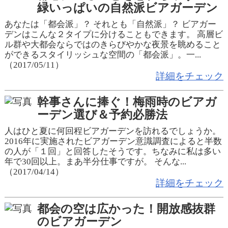
緑いっぱいの自然派ビアガーデン
あなたは「都会派」？ それとも「自然派」？ ビアガー
デンはこんな２タイプに分けることもできます。 高層ビ
ル群や大都会ならではのきらびやかな夜景を眺めること
ができるスタイリッシュな空間の「都会派」。一...
（2017/05/11）
詳細をチェック
幹事さんに捧ぐ！梅雨時のビアガ
ーデン選び＆予約必勝法
人はひと夏に何回程ビアガーデンを訪れるでしょうか。
2016年に実施されたビアガーデン意識調査によると半数
の人が「１回」と回答したそうです。ちなみに私は多い
年で30回以上。まあ半分仕事ですが。 そんな...
（2017/04/14）
詳細をチェック
都会の空は広かった！開放感抜群
のビアガーデン