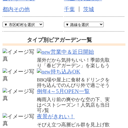
都内その他
千葉
┃
茨城
タイプ別ビアガーデン一覧
営業中＆近日開始
屋外だから気持ちいい！季節先取
り「春ビアガーデン」を楽しもう
持ち込みOK
BBQ場や屋上に食材＆ドリンクを
持ち込んでのんびり外で過ごそう
例年4～5月OPEN一覧
梅雨入り前の爽やかな空の下、実
はベストシーズン！人気店も当日
可♪
覧
夜景がきれい！
そびえ立つ高層ビル群を見上げ飲