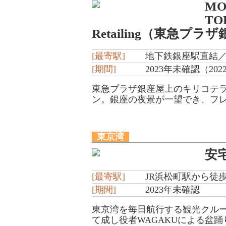
MO
TO
Retailing（東急プラ
[最寄駅]
地下鉄銀座駅直結／
[期間]
2023年未確認（2022/
東急プラザ銀座屋上のキリコテラ
ン。銀座の夜景が一望でき、フレ
東京湾
安
[最寄駅]
JR浜松町駅から徒
[期間]
2023年未確認
東京湾を毎日航行する観光クル
て成し役者WAGAKUによる盆踊