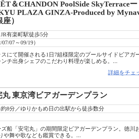
ËT＆CHANDON PoolSide SkyTerraceー
KYU PLAZA GINZA-Produced by Mynav
ザ銀座）
JR有楽町駅徒歩5分
07/07～09/19）
スにて開催される1日7組様限定のプールサイドビアガ
ンチ出身シェフのこだわり料理が楽しめる。...
詳細をチェ
宅丸 東京湾ビアガーデンプラン
歩約8分／ゆりかもめ日の出駅から徒歩数分
ーズ船「安宅丸」の期間限定ビアガーデンプラン。徳川
りや舞や歌なども鑑賞できる。...