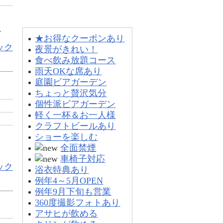
。
タイプ別一覧
.
★お得なクーポンあり
ック
夜景がきれい！
食べ飲み放題コース
雨天OKな席あり
庭園ビアガーデン
ちょっと贅沢気分
個性派ビアガーデン
軽く一杯＆お一人様
クラフトビールあり
ショーを楽しむ
、
全面禁煙
車椅子対応
ック
浴衣特典あり
例年4～5月OPEN
例年9月下旬も営業
360度撮影フォトあり
アサヒが飲める