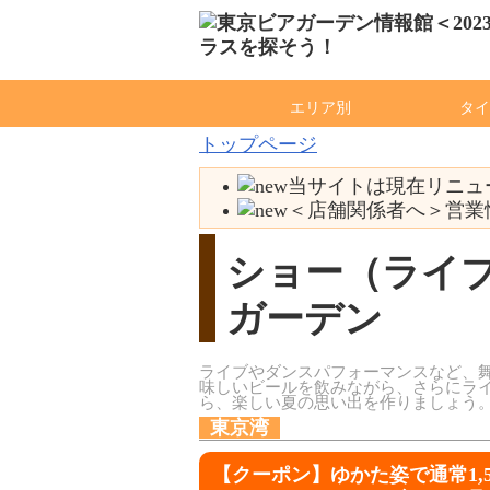
エリア別
タイ
トップページ
当サイトは現在リニュー
＜店舗関係者へ＞営業情
ショー（ライ
ガーデン
ライブやダンスパフォーマンスなど、
味しいビールを飲みながら、さらにラ
ら、楽しい夏の思い出を作りましょう
東京湾
【クーポン】ゆかた姿で通常1,