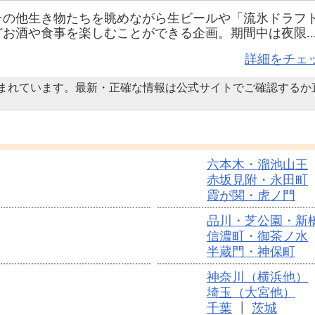
その他生き物たちを眺めながら生ビールや「流氷ドラフ
お酒や食事を楽しむことができる企画。期間中は夜限..
詳細をチェ
まれています。最新・正確な情報は公式サイトでご確認するか
六本木・溜池山王
赤坂見附・永田町
霞が関・虎ノ門
品川・芝公園・新
信濃町・御茶ノ水
半蔵門・神保町
神奈川（横浜他）
埼玉（大宮他）
千葉
┃
茨城