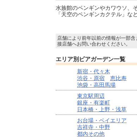
水族館のペンギンやカワウソ、
「天空のペンギンカクテル」など
店舗により前年以前の情報が一部含
接店舗へお問い合わせください。
エリア別ビアガーデン一覧
新宿・代々木
渋谷・原宿
恵比寿
池袋・高田馬場
東京駅周辺
銀座・有楽町
日本橋・上野・浅草
お台場・ベイエリア
吉祥寺・中野
都内その他