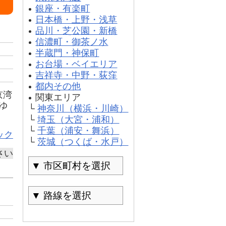
銀座・有楽町
日本橋・上野・浅草
品川・芝公園・新橋
信濃町・御茶ノ水
半蔵門・神保町
お台場・ベイエリア
吉祥寺・中野・荻窪
都内その他
京湾
関東エリア
ゆ
└
神奈川（横浜・川崎）
└
埼玉（大宮・浦和）
└
千葉（浦安・舞浜）
ック
└
茨城（つくば・水戸）
さい