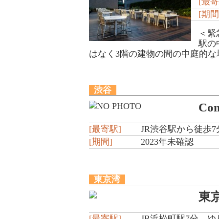
[最寄
[期間
＜緊
駅の
はなく3階の建物の間の中庭的な場
渋谷
Co
[最寄駅]
JR渋谷駅から徒歩7
[期間]
2023年未確認
東京湾
東
[最寄駅]
JR浜松町駅7分、