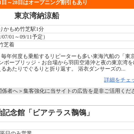
1日～28日はオープニング割引もあり
東京湾納涼船
ゆりかもめ竹芝駅1分
/07/01～09/11予定）
0竹芝着
、毎年何度も乗船するリピーターも多い東海汽船の「東
インボーブリッジ・お台場から羽田空港沖と夜の東京湾を
るあたりでぐるりと折り返す。 浴衣ダンサーズの...
詳細をチェ
関係者へ＞集客強化に当サイトの広告を是非ご活用くだ
治記念館「ビアテラス鶺鴒」
/06 平日のみ営業