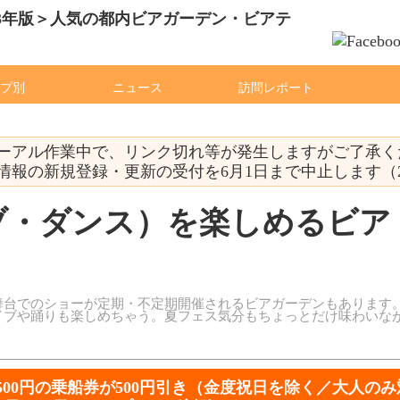
プ別
ニュース
訪問レポート
アル作業中で、リンク切れ等が発生しますがご了承ください（
報の新規登録・更新の受付を6月1日まで中止します（2023
ブ・ダンス）を楽しめるビア
舞台でのショーが定期・不定期開催されるビアガーデンもあります
イブや踊りも楽しめちゃう。夏フェス気分もちょっとだけ味わいな
。
500円の乗船券が500円引き（金度祝日を除く／大人のみ