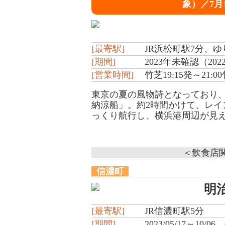
象）／7月
[最寄駅]
JR浜松町駅7分、
[期間]
2023年未確認（2022
[営業時間]
竹芝19:15発～21:0
東京の夏の風物詩となっており
納涼船」。約2時間かけて、レ
っくり航行し、横浜港周辺が見え
＜飲食店
信濃町
明
[最寄駅]
JR信濃町駅5分
[期間]
2023/05/17～10