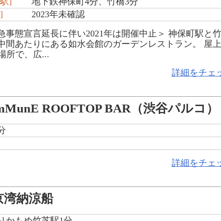
駅]
地下鉄神保町4分、竹橋3分
]
2023年未確認
急事態宣言延長に伴い2021年は開催中止＞ 神保町駅と
中間あたりにある如水会館のガーデンレストラン。 屋
所で、広...
詳細をチェ
mMunE ROOFTOP BAR（渋谷パルコ）
分
詳細をチェ
京湾納涼船
ゆりかもめ竹芝駅1分