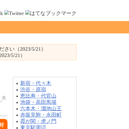
2023/5/21）
/5/21）
エリア別一覧
新宿・代々木
渋谷・原宿
恵比寿・代官山
。美
池袋・高田馬場
が
六本木・溜池山王
赤坂見附・永田町
霞が関・虎ノ門
対
東京駅周辺