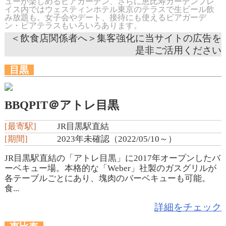
ューが楽しめるビアガーデン、さらに恵比寿ガーデンプレ
イス内ではウェスティンホテル東京のテラスで生ビール飲
み放題も。女子会やデート、接待にも使えるビアガーデ
ン・ビアテラスもいろいろあります。
＜飲食店関係者へ＞集客強化に当サイトの広告を
是非ご活用ください
目黒
BBQPIT＠アトレ目黒
[最寄駅]
JR目黒駅直結
[期間]
2023年未確認（2022/05/10～）
JR目黒駅直結の「アトレ目黒」に2017年オープンしたバ
ーベキュー場。本格的な「Weber」社製のガスグリルが
各テーブルごとにあり、塊肉のバーベキューも可能。
食...
詳細をチェック