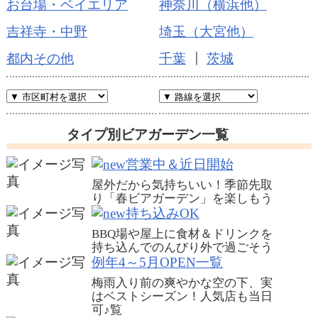
お台場・ベイエリア
神奈川（横浜他）
吉祥寺・中野
埼玉（大宮他）
都内その他
千葉
┃
茨城
タイプ別ビアガーデン一覧
営業中＆近日開始
屋外だから気持ちいい！季節先取
り「春ビアガーデン」を楽しもう
持ち込みOK
BBQ場や屋上に食材＆ドリンクを
持ち込んでのんびり外で過ごそう
例年4～5月OPEN一覧
梅雨入り前の爽やかな空の下、実
はベストシーズン！人気店も当日
可♪
覧