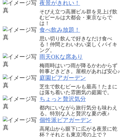
夜景がきれい！
そびえ立つ高層ビル群を見上げ飲
むビールは大都会・東京ならで
は！
食べ飲み放題！
思い切り飲んで好きなだけ食べ
る！仲間とわいわい楽しくバイキ
ング。
雨天OKな席あり
梅雨時はいつ雨が降るかわからず
幹事どきどき。屋根があれば安心♪
庭園ビアガーデン
芝生で飲むビールも最高！たまに
は落ち着いた雰囲気の庭園で。
ちょっと贅沢気分
都内にいながら旅行気分も味わえ
る。特別な人と贅沢な夏の夜♪
個性派ビアガーデン
高尾山から眼下に広がる夜景に乾
杯？それとも東京湾の上で？