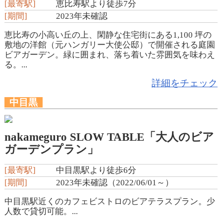
[最寄駅]
恵比寿駅より徒歩7分
[期間]
2023年未確認
恵比寿の小高い丘の上、閑静な住宅街にある1,100 坪の
敷地の洋館（元ハンガリー大使公邸）で開催される庭園
ビアガーデン。緑に囲まれ、落ち着いた雰囲気を味わえ
る。...
詳細をチェック
中目黒
nakameguro SLOW TABLE「大人のビア
ガーデンプラン」
[最寄駅]
中目黒駅より徒歩6分
[期間]
2023年未確認（2022/06/01～）
中目黒駅近くのカフェビストロのビアテラスプラン。少
人数で貸切可能。...