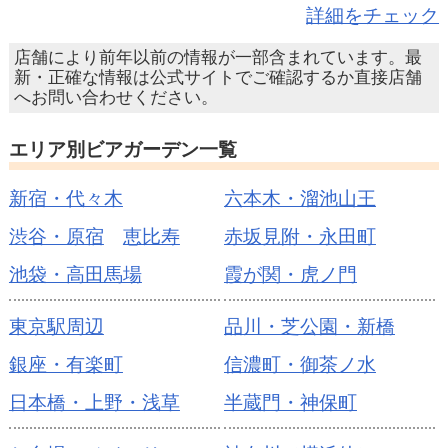
詳細をチェック
店舗により前年以前の情報が一部含まれています。最
新・正確な情報は公式サイトでご確認するか直接店舗
へお問い合わせください。
エリア別ビアガーデン一覧
新宿・代々木
六本木・溜池山王
渋谷・原宿
恵比寿
赤坂見附・永田町
池袋・高田馬場
霞が関・虎ノ門
東京駅周辺
品川・芝公園・新橋
銀座・有楽町
信濃町・御茶ノ水
日本橋・上野・浅草
半蔵門・神保町