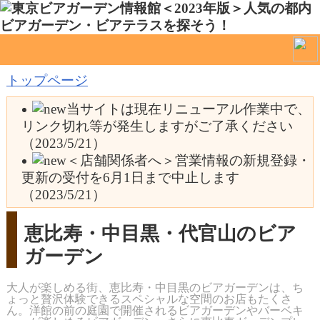
トップページ
当サイトは現在リニューアル作業中で、
リンク切れ等が発生しますがご了承ください
（2023/5/21）
＜店舗関係者へ＞営業情報の新規登録・
更新の受付を6月1日まで中止します
（2023/5/21）
恵比寿・中目黒・代官山のビア
ガーデン
大人が楽しめる街、恵比寿・中目黒のビアガーデンは、ち
ょっと贅沢体験できるスペシャルな空間のお店もたくさ
ん。洋館の前の庭園で開催されるビアガーデンやバーベキ