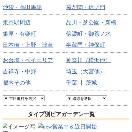
池袋・高田馬場
霞が関・虎ノ門
東京駅周辺
品川・芝公園・新橋
銀座・有楽町
信濃町・御茶ノ水
日本橋・上野・浅草
半蔵門・神保町
お台場・ベイエリア
神奈川（横浜他）
吉祥寺・中野
埼玉（大宮他）
都内その他
千葉
┃
茨城
タイプ別ビアガーデン一覧
営業中＆近日開始