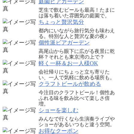
庭園ビアガーデン
芝生で飲むビールも最高！たまに
は落ち着いた雰囲気の庭園で。
ちょっと贅沢気分
都内にいながら旅行気分も味わえ
る。特別な人と贅沢な夏の夜♪
個性派ビアガーデン
高尾山から眼下に広がる夜景に乾
杯？それとも東京湾の上で？
軽く一杯＆お一人様OK
会社帰りにちょっと立ち寄りた
い、一人で気軽に飲める場所も。
クラフトビールが飲める
今注目のクラフトビール！個性あ
ふれる味を飲み比べて楽しさ倍
増。
ショーを楽しむ
みんなで行くなら生演奏ライブや
ショーがあるいつもと違う空間。
お得なクーポン