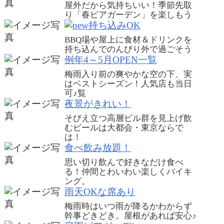
屋外だから気持ちいい！季節先取
り「春ビアガーデン」を楽しもう
持ち込みOK
BBQ場や屋上に食材＆ドリンクを
持ち込んでのんびり外で過ごそう
例年4～5月OPEN一覧
梅雨入り前の爽やかな空の下、実
はベストシーズン！人気店も当日
可♪
覧
夜景がきれい！
そびえ立つ高層ビル群を見上げ飲
むビールは大都会・東京ならで
は！
食べ飲み放題！
思い切り飲んで好きなだけ食べ
る！仲間とわいわい楽しくバイキ
ング。
雨天OKな席あり
梅雨時はいつ雨が降るかわからず
幹事どきどき。屋根があれば安心♪