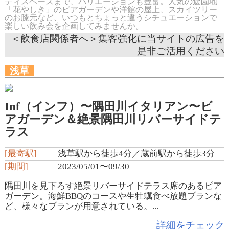
ティスペースまで、バリエーションも豊富。人気の遊園地
「花やしき」のビアガーデンや洋館の屋上、スカイツリー
のお膝元など、いつもとちょっと違うシチュエーションで
楽しい飲み会を企画してみませんか。
＜飲食店関係者へ＞集客強化に当サイトの広告を
是非ご活用ください
浅草
Inf（インフ）〜隅田川イタリアン〜ビ
アガーデン＆絶景隅田川リバーサイドテ
ラス
[最寄駅]
浅草駅から徒歩4分／蔵前駅から徒歩3分
[期間]
2023/05/01〜09/30
隅田川を見下ろす絶景リバーサイドテラス席のあるビア
ガーデン。海鮮BBQのコースや生牡蠣食べ放題プランな
ど、様々なプランが用意されている。...
詳細をチェック