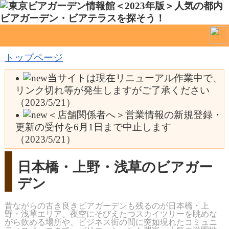
トップページ
当サイトは現在リニューアル作業中で、
リンク切れ等が発生しますがご了承ください
（2023/5/21）
＜店舗関係者へ＞営業情報の新規登録・
更新の受付を6月1日まで中止します
（2023/5/21）
日本橋・上野・浅草のビアガー
デン
昔ながらの古き良きビアガーデンも残るのが日本橋・上
野・浅草エリア。夜空にそびえたつスカイツリーを眺めな
がら飲める場所や、ビジネス街の間に突如現れたコミュニ