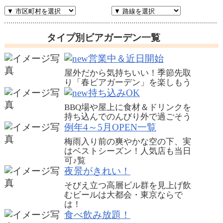
タイプ別ビアガーデン一覧
営業中＆近日開始
屋外だから気持ちいい！季節先取
り「春ビアガーデン」を楽しもう
持ち込みOK
BBQ場や屋上に食材＆ドリンクを
持ち込んでのんびり外で過ごそう
例年4～5月OPEN一覧
梅雨入り前の爽やかな空の下、実
はベストシーズン！人気店も当日
可♪
覧
夜景がきれい！
そびえ立つ高層ビル群を見上げ飲
むビールは大都会・東京ならで
は！
食べ飲み放題！