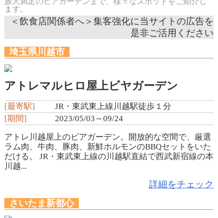
族大満足のビアガーデンまで、様々なスポットをご紹介し
ます。
＜飲食店関係者へ＞集客強化に当サイトの広告を
是非ご活用ください
埼玉県川越市
アトレマルヒロ屋上ビヤガーデン
[最寄駅]
JR・東武東上線川越駅徒歩１分
[期間]
2023/05/03～09/24
アトレ川越屋上のビアガーデン。開放的な空間で、厳選
ラム肉、牛肉、豚肉、新鮮ホルモンのBBQセットをいた
だける。 JR・東武東上線の川越駅直結で西武新宿線の本
川越...
詳細をチェック
さいたま新都心