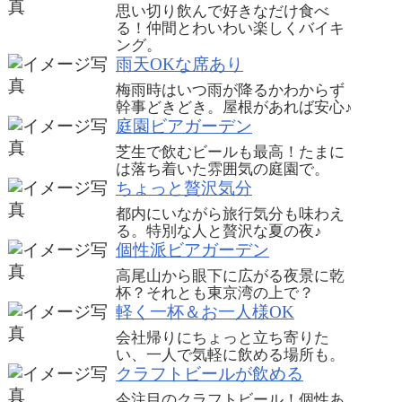
思い切り飲んで好きなだけ食べ
る！仲間とわいわい楽しくバイキ
ング。
雨天OKな席あり
梅雨時はいつ雨が降るかわからず
幹事どきどき。屋根があれば安心♪
庭園ビアガーデン
芝生で飲むビールも最高！たまに
は落ち着いた雰囲気の庭園で。
ちょっと贅沢気分
都内にいながら旅行気分も味わえ
る。特別な人と贅沢な夏の夜♪
個性派ビアガーデン
高尾山から眼下に広がる夜景に乾
杯？それとも東京湾の上で？
軽く一杯＆お一人様OK
会社帰りにちょっと立ち寄りた
い、一人で気軽に飲める場所も。
クラフトビールが飲める
今注目のクラフトビール！個性あ