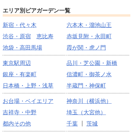
エリア別ビアガーデン一覧
新宿・代々木
六本木・溜池山王
渋谷・原宿
恵比寿
赤坂見附・永田町
池袋・高田馬場
霞が関・虎ノ門
東京駅周辺
品川・芝公園・新橋
銀座・有楽町
信濃町・御茶ノ水
日本橋・上野・浅草
半蔵門・神保町
お台場・ベイエリア
神奈川（横浜他）
吉祥寺・中野
埼玉（大宮他）
都内その他
千葉
┃
茨城