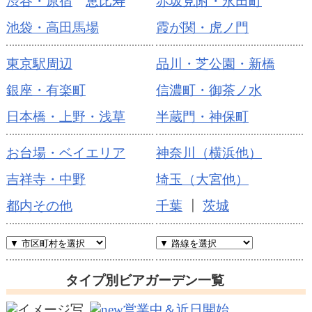
渋谷・原宿
恵比寿
赤坂見附・永田町
池袋・高田馬場
霞が関・虎ノ門
東京駅周辺
品川・芝公園・新橋
銀座・有楽町
信濃町・御茶ノ水
日本橋・上野・浅草
半蔵門・神保町
お台場・ベイエリア
神奈川（横浜他）
吉祥寺・中野
埼玉（大宮他）
都内その他
千葉
┃
茨城
タイプ別ビアガーデン一覧
営業中＆近日開始