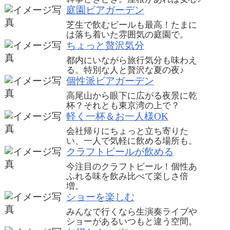
庭園ビアガーデン
芝生で飲むビールも最高！たまに
は落ち着いた雰囲気の庭園で。
ちょっと贅沢気分
都内にいながら旅行気分も味わえ
る。特別な人と贅沢な夏の夜♪
個性派ビアガーデン
高尾山から眼下に広がる夜景に乾
杯？それとも東京湾の上で？
軽く一杯＆お一人様OK
会社帰りにちょっと立ち寄りた
い、一人で気軽に飲める場所も。
クラフトビールが飲める
今注目のクラフトビール！個性あ
ふれる味を飲み比べて楽しさ倍
増。
ショーを楽しむ
みんなで行くなら生演奏ライブや
ショーがあるいつもと違う空間。