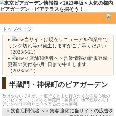
トップページ
当サイトは現在リニューアル作業中で、
リンク切れ等が発生しますがご了承ください
（2023/5/21）
＜店舗関係者へ＞営業情報の新規登録・
更新の受付を6月1日まで中止します
（2023/5/21）
半蔵門・神保町のビアガーデン
数は少ないですが、一度行くとまた行きたくなる居心地の
いいビアガーデンがある半蔵門・神保町。地下鉄駅からも
近いので仕事帰りに立ち寄るのにも便利。
＜飲食店関係者へ＞集客強化に当サイトの広告を