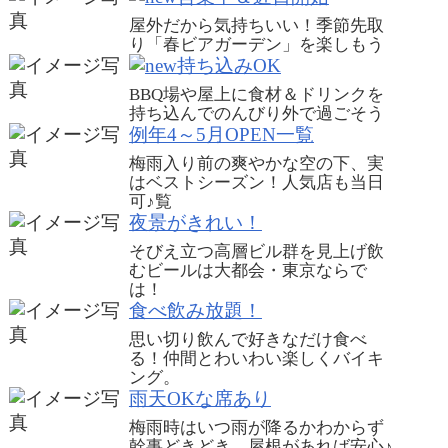
屋外だから気持ちいい！季節先取
り「春ビアガーデン」を楽しもう
持ち込みOK
BBQ場や屋上に食材＆ドリンクを
持ち込んでのんびり外で過ごそう
例年4～5月OPEN一覧
梅雨入り前の爽やかな空の下、実
はベストシーズン！人気店も当日
可♪
覧
夜景がきれい！
そびえ立つ高層ビル群を見上げ飲
むビールは大都会・東京ならで
は！
食べ飲み放題！
思い切り飲んで好きなだけ食べ
る！仲間とわいわい楽しくバイキ
ング。
雨天OKな席あり
梅雨時はいつ雨が降るかわからず
幹事どきどき。屋根があれば安心♪